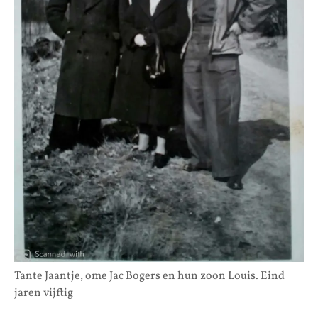
Tante Jaantje, ome Jac Bogers en hun zoon Louis. Eind
jaren vijftig