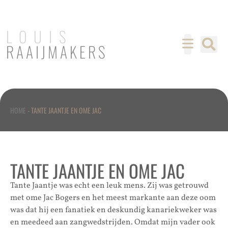
LOUIS
RAAIJMAKERS
HOME
-
TANTE JAANTJE EN OME JAC
TANTE JAANTJE EN OME JAC
Tante Jaantje was echt een leuk mens. Zij was getrouwd
met ome Jac Bogers en het meest markante aan deze oom
was dat hij een fanatiek en deskundig kanariekweker was
en meedeed aan zangwedstrijden. Omdat mijn vader ook