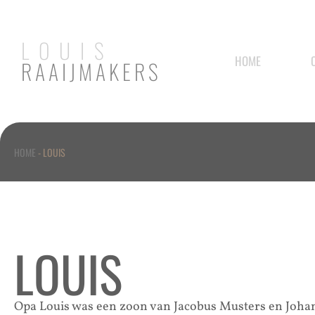
LOUIS
HOME
RAAIJMAKERS
HOME
-
LOUIS
LOUIS
Opa Louis was een zoon van Jacobus Musters en Joha