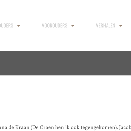
OUDERS
VOOROUDERS
VERHALEN
nna de Kraan (De Craen ben ik ook tegengekomen). Jaco