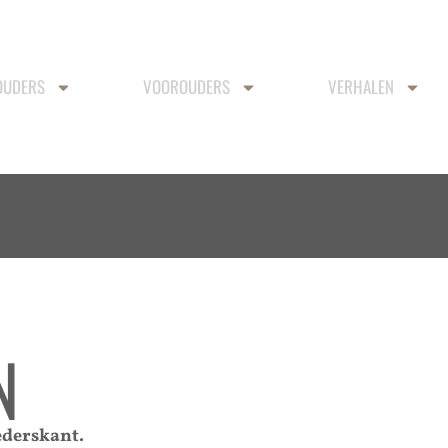
OUDERS
VOOROUDERS
VERHALEN
N
ederskant.